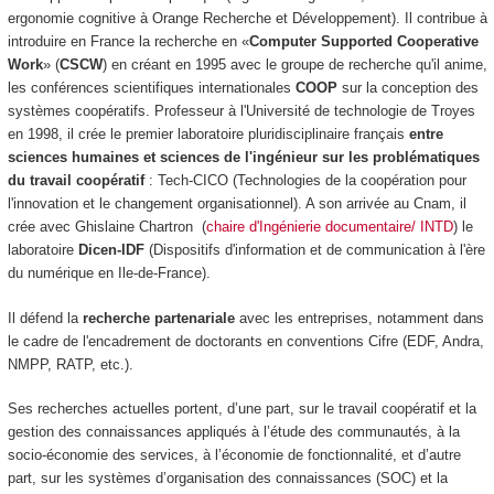
ergonomie cognitive à Orange Recherche et Développement). Il contribue à
introduire en France la recherche en «
Computer Supported Cooperative
Work
» (
CSCW
) en créant en 1995 avec le groupe de recherche qu'il anime,
les conférences scientifiques internationales
COOP
sur la conception des
systèmes coopératifs. Professeur à l'Université de technologie de Troyes
en 1998, il crée le premier laboratoire pluridisciplinaire français
entre
sciences humaines
et sciences de l'ingénieur sur les problématiques
du travail coopératif
: Tech-CICO (Technologies de la coopération pour
l'innovation et le changement organisationnel). A son arrivée au Cnam, il
crée avec Ghislaine Chartron (
chaire d'Ingénierie documentaire/ INTD
) le
laboratoire
Dicen-IDF
(Dispositifs d'information et de communication à l'ère
du numérique en Ile-de-France).
Il défend la
recherche partenariale
avec les entreprises, notamment dans
le cadre de l'encadrement de doctorants en conventions Cifre (EDF, Andra,
NMPP, RATP, etc.).
Ses recherches actuelles portent, d’une part, sur le travail coopératif et la
gestion des connaissances appliqués à l’étude des communautés, à la
socio-économie des services, à l’économie de fonctionnalité, et d’autre
part, sur les systèmes d’organisation des connaissances (SOC) et la