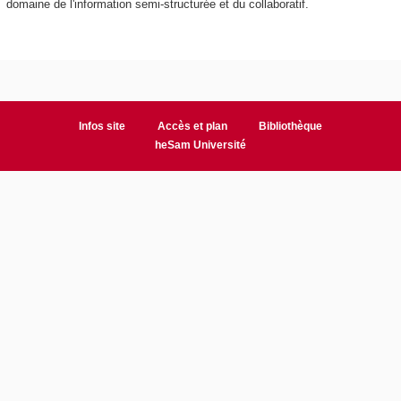
domaine de l'information semi-structurée et du collaboratif.
Infos site
Accès et plan
Bibliothèque
heSam Université